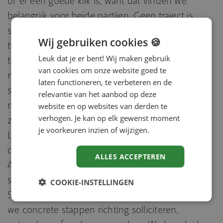
of er een goede klik is, want dat vinden we
belangrijk voor beide partijen. Geen traject is
standaard. We kijken wat nodig is en bieden
Wij gebruiken cookies 🍪
tegelijk een duidelijke structuur. De duur van het
Leuk dat je er bent! Wij maken gebruik
traject bepalen we in overleg met zowel de
van cookies om onze website goed te
medewerker als de organisatie, afgestemd op de
laten functioneren, te verbeteren en de
situatie en de behoeften van beide. We starten
relevantie van het aanbod op deze
met een stevig fundament: zelfinzicht, talenten,
website en op websites van derden te
verhogen. Je kan op elk gewenst moment
zelfvertrouwen en praktische zaken zoals cv en
je voorkeuren inzien of wijzigen.
LinkedIn. We combineren bewezen analyses en
databronnen, zoals TMA Talentenanalyse en een
ALLES ACCEPTEREN
Arbeidsmarktscan met Theory U. Daarna volgt de
stap naar buiten: oriënteren, kiezen en doen.
COOKIE-INSTELLINGEN
Samen verkennen we de arbeidsmarkt en zetten
we concrete stappen richting solliciteren,