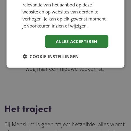
relevantie van het aanbod op deze
website en op websites van derden te
verhogen. Je kan op elk gewenst moment
je voorkeuren inzien of wijzigen.
In verbinding
ALLES ACCEPTEREN
Bij ons draait het om écht contact. Onze
COOKIE-INSTELLINGEN
begeleiding is met aandacht en vertrouwen, op
weg naar een nieuwe toekomst.
Het traject
Bij Mensium is geen traject hetzelfde; alles wordt