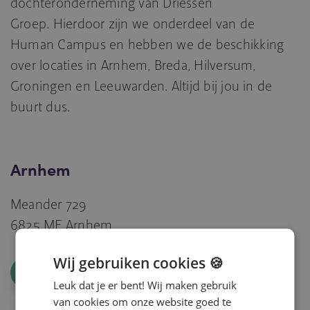
dochteronderneming van Driessen
Groep. Hierdoor zijn we onderdeel van de
Human Campus en hebben we de beschikking
over locaties in Arnhem, Breda, Hilversum,
Groningen en Leeuwarden. Altijd bij jou in de
buurt dus.
Arnhem
Meander 729
6825 ME Arnhem
Wij gebruiken cookies 🍪
ROUTE
Leuk dat je er bent! Wij maken gebruik
van cookies om onze website goed te