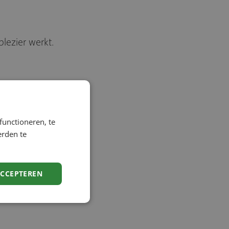
lezier werkt.
n jouw toekomst.
, maar ook voor
functioneren, te
erden te
ACCEPTEREN