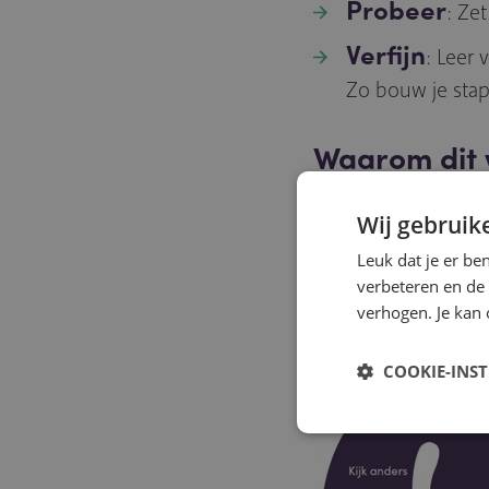
Probeer
: Ze
Verfijn
: Leer 
Zo bouw je stap
Waarom dit 
Omdat je niet allee
Wij gebruik
Theory U helpt je 
Leuk dat je er be
later.
verbeteren en de
verhogen. Je kan 
COOKIE-INS