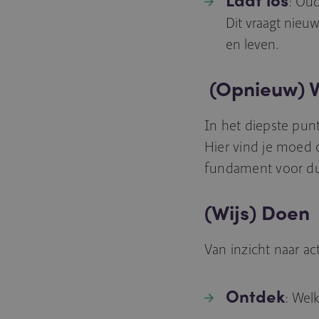
: Oud
Dit vraagt nieuw
en leven.
(Opnieuw) V
In het diepste pun
Hier vind je moed 
fundament voor duu
(Wijs) Doen
Van inzicht naar a
Ontdek
: Wel