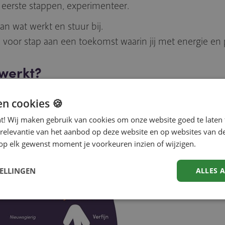
t eerste stappen, experimenteer.
van wat werkt en stuur bij.
 voor stap aan een toekomst waarin jij met energie en p
werkt?
n kijkt naar functies of vacatures, maar naar jezelf e
en cookies 🍪
om keuzes te maken die niet alleen goed zijn voor nu
nt! Wij maken gebruik van cookies om onze website goed te laten 
 relevantie van het aanbod op deze website en op websites van d
op elk gewenst moment je voorkeuren inzien of wijzigen.
TELLINGEN
ALLES 