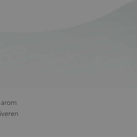
daarom
tiveren