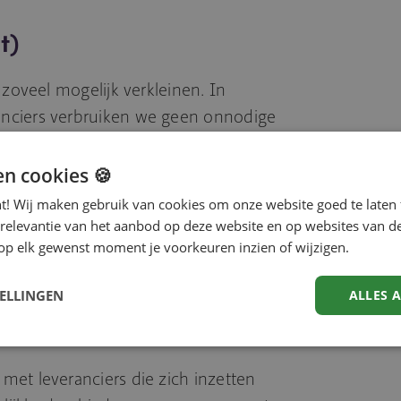
t)
 zoveel mogelijk verkleinen. In
nciers verbruiken we geen onnodige
ar mogelijk hergebruikt of
 enkel producten van voldoende
en cookies 🍪
ng met levensduur. Wij verwachten
nt! Wij maken gebruik van cookies om onze website goed te laten 
lijkheid nemen op het gebied van
 relevantie van het aanbod op deze website en op websites van d
op elk gewenst moment je voorkeuren inzien of wijzigen.
recycling en CO2-reductie.
TELLINGEN
ALLES 
trokken (People &
et leveranciers die zich inzetten