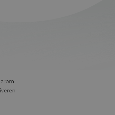
daarom
tiveren