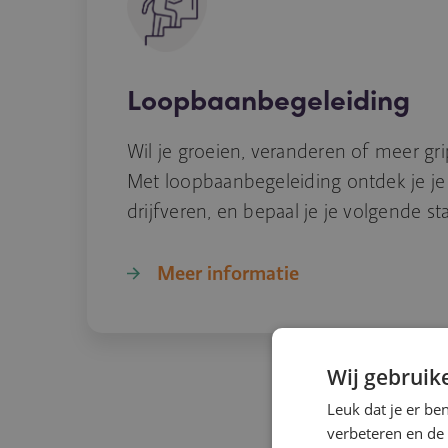
Loopbaanbegeleiding
Wil je groeien, veranderen of meer gr
Met loopbaanbegeleiding ontdek je je
drijfveren, en bepaal je je volgende st
Meer informatie
Wij gebruik
Leuk dat je er be
verbeteren en de