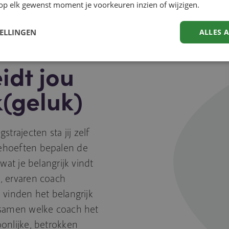
op elk gewenst moment je voorkeuren inzien of wijzigen.
TELLINGEN
ALLES 
idt jou
(geluk)
rajecten sta jij zelf
behoeften bepalen de
wat je belangrijk vindt
, ervaren coach
 vinden het belangrijk
e samen welke coach het
oonlijke, betrokken