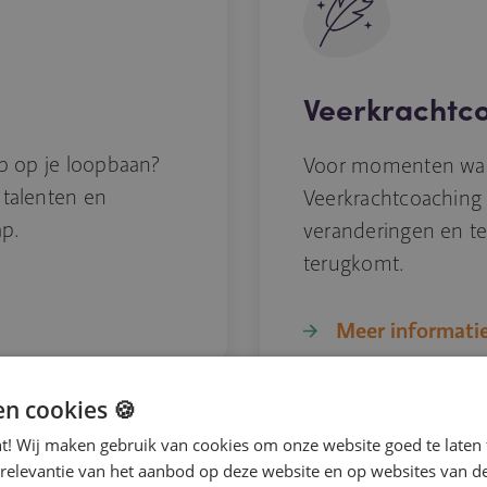
Veerkrachtc
ip op je loopbaan?
Voor momenten waar
 talenten en
Veerkrachtcoaching 
ap.
veranderingen en te
terugkomt.
Meer informati
en cookies 🍪
nt! Wij maken gebruik van cookies om onze website goed te laten 
 relevantie van het aanbod op deze website en op websites van d