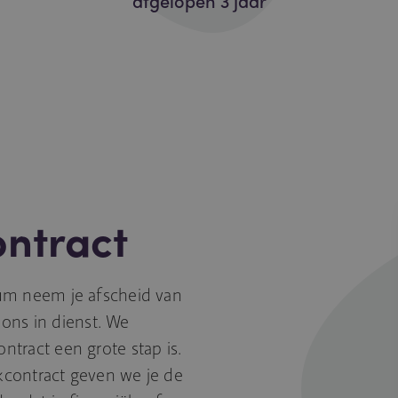
afgelopen 3 jaar
ntract
ium neem je afscheid van
j ons in dienst. We
ntract een grote stap is.
kcontract geven we je de