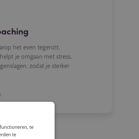
oaching
op het even tegenzit.
helpt je omgaan met stress,
genslagen, zodat je sterker
e
functioneren, te
erden te