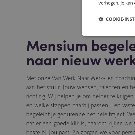
verhogen. Je kan 
COOKIE-INS
Mensium begele
naar nieuw werk
Met onze Van Werk Naar Werk- en coachingst
aan het stuur. Jouw wensen, talenten en 
richting. Wij helpen je om helder te krijgen 
en welke stappen daarbij passen. Een vaste
begeleidt je gedurende het hele traject. We
dat er een goede klik is, daarom kijken w
beste bij jou past. Zo zorgen we voor pers