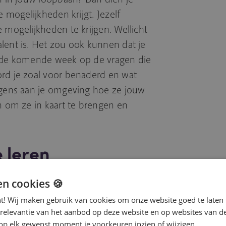
e mogelijkheden krijgt. Jezelf
 mogelijkheden te krijgen. Wellicht
lent is. Het zou ook kunnen dat je
t de komende week op de vragen die
ord je zoal voor benaderd en wat
olgens aan je omgeving hoe ze jouw
en om ze in kaart te brengen en
e leren
als een soort magneet. Mensen weten
en cookies 🍪
ndreclame, of je trekt in een
nt! Wij maken gebruik van cookies om onze website goed te laten 
 je toe door uit te spreken wat je
 relevantie van het aanbod op deze website en op websites van d
op elk gewenst moment je voorkeuren inzien of wijzigen.