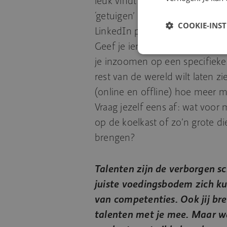
leuk vindt en waar je goed in 
‘getuigen’ van jouw talent te 
COOKIE-INS
LinkedIn profiel te schrijven. Ben
Geef je iemand de vrije hand om
je inzoomen op een specifieke 
rest van de wereld wilt laten zi
(online en offline) hoe meer m
Vraag jezelf eens af: wat voor 
op de koelkast of zo’n grote d
brengen?
Talenten zijn de verborgen sc
juiste voedingsbodem zich k
van competenties. Ook jij br
talenten met je mee. Maar wa