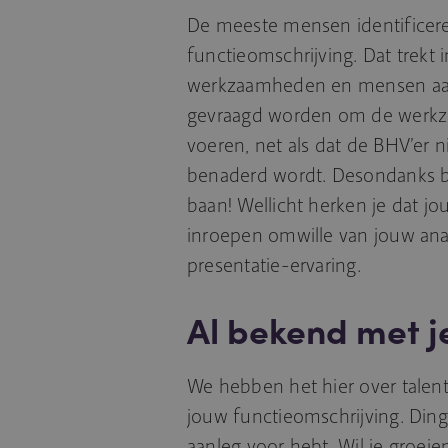
De meeste mensen identificer
functieomschrijving. Dat trekt i
werkzaamheden en mensen aan.
gevraagd worden om de werkza
voeren, net als dat de BHV’er 
benaderd wordt. Desondanks be
baan! Wellicht herken je dat jo
inroepen omwille van jouw analy
presentatie-ervaring.
Al bekend met j
We hebben het hier over talente
jouw functieomschrijving. Ding
aanleg voor hebt. Wil je groei