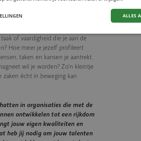
bent. Tot slot kan het helpen om de
vragen om een aanbeveling op je
TELLINGEN
ALLES 
 duidelijk in wat jij wilt uitlichten.
 een referentie te schrijven of wil
taak of vaardigheid die je aan de
en? Hoe meer je jezelf profileert
ensen, taken en kansen je aantrekt.
magneet wil je worden? Zo’n kleintje
ie zaken écht in beweging kan
hatten in organisaties die met de
unnen ontwikkelen tot een rijkdom
engt jouw eigen kwaliteiten en
t heb jij nodig om jouw talenten