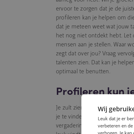
ervoor te zorgen dat je de juist
profileren kan je helpen om die
dat je meteen weet wat jouw ta
het nog niet ontdekt hebt. Le
mensen aan je stellen. Waar w
zegt dat over jou? Vraag verv
talenten zien. Dat kan je help
optimaal te benutten.
Profileren kun j
Je zult zien dat talent werkt 
Wij gebruik
je te vinden door mond-tot-mo
Leuk dat je er be
vergadering bepaalde taken naar
verbeteren en de
verhogen. Je kan 