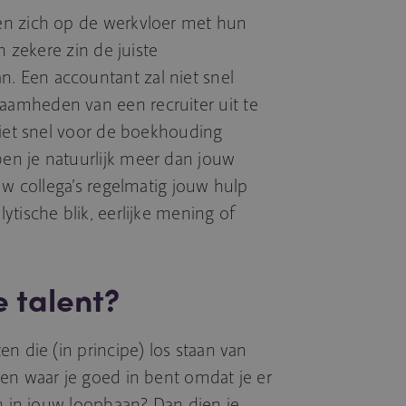
en zich op de werkvloer met hun
n zekere zin de juiste
 Een accountant zal niet snel
amheden van een recruiter uit te
niet snel voor de boekhouding
n je natuurlijk meer dan jouw
uw collega’s regelmatig jouw hulp
tische blik, eerlijke mening of
e talent?
n die (in principe) los staan van
en waar je goed in bent omdat je er
en in jouw loopbaan? Dan dien je