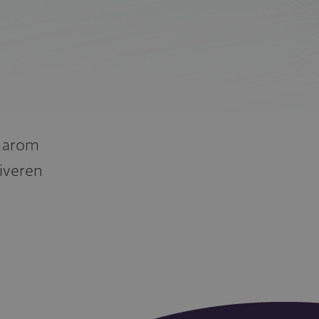
daarom
tiveren