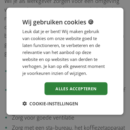
Wil je als werkgever zorgen voor een omgeving
waar medewerkers vitaal en gezond zijn? Je kunt
natuurlijk de hulp inroepen van een partij die je
Wij gebruiken cookies 🍪
daarbij kan helpen. Maar je kunt ook zelf (klein)
Leuk dat je er bent! Wij maken gebruik
beginnen. Soms kan een kleine interventie al een
van cookies om onze website goed te
groot verschil maken. Heb je hier al eens aan
laten functioneren, te verbeteren en de
relevantie van het aanbod op deze
gedacht?
website en op websites van derden te
verhogen. Je kan op elk gewenst moment
Zorg dat bureaus dicht bij het raam staan, voor
je voorkeuren inzien of wijzigen.
genoeg daglicht (en dus energie)
ALLES ACCEPTEREN
Zorg dat er genoeg planten in het zicht staan of
zorg dat er afbeeldingen van natuur zichtbaar
COOKIE-INSTELLINGEN
zijn
Zorg voor goede ventilatie
Zorg met een sta-bureau, het koffiezetapparaat