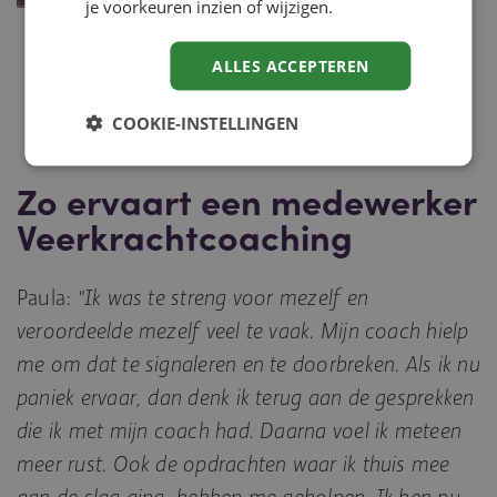
je voorkeuren inzien of wijzigen.
ALLES ACCEPTEREN
COOKIE-INSTELLINGEN
Zo ervaart een medewerker
Veerkrachtcoaching
Paula:
"Ik was te streng voor mezelf en
veroordeelde mezelf veel te vaak. Mijn coach hielp
me om dat te signaleren en te doorbreken. Als ik nu
paniek ervaar, dan denk ik terug aan de gesprekken
die ik met mijn coach had. Daarna voel ik meteen
meer rust. Ook de opdrachten waar ik thuis mee
aan de slag ging, hebben me geholpen. Ik ben nu