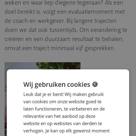
weken en waar liep diegene tegenaan? Als een
doel bereikt is, volgt een evaluatiemoment met
de coach en werkgever. Bij langere trajecten
doen we dat ook tussentijds. Om verandering te
creëren en een duurzaam resultaat te behalen,
omvat een traject minimaal vijf gesprekken.
Wij gebruiken cookies 🍪
Leuk dat je er bent! Wij maken gebruik
van cookies om onze website goed te
laten functioneren, te verbeteren en de
relevantie van het aanbod op deze
website en op websites van derden te
verhogen. Je kan op elk gewenst moment