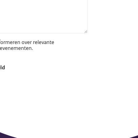
formeren over relevante
n evenementen.
eld