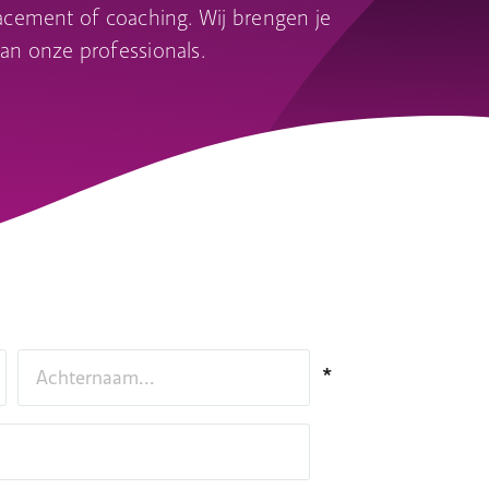
lacement of coaching. Wij brengen je
an onze professionals.
Achternaam