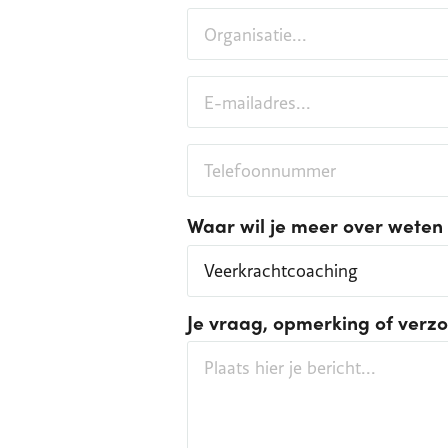
Organisatie
E-mailadres
Waar wil je meer over weten
Waar wil je meer over weten
Je vraag, opmerking of verz
Bericht