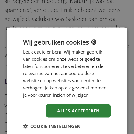
als begeleider in de zorg. ‘Natuurlijk was dat
spannend’, vertelt ze. ‘En ik heb echt wel eens
getwijfeld. Gelukkig was Saske er dan om dat
juiste duwtje in de rug te geven. Ze moedigde
mij aan om ‘buiten de lijntjes te kleuren’, uit mijn
Wij gebruiken cookies 🍪
comfortzone te stappen. Ze zei: ik zou het zonde
Leuk dat je er bent! Wij maken gebruik
vinden als jij met je talenten weer achter een
van cookies om onze website goed te
beeldscherm verdwijnt.’
laten functioneren, te verbeteren en de
relevantie van het aanbod op deze
Lefgozer
website en op websites van derden te
verhogen. Je kan op elk gewenst moment
je voorkeuren inzien of wijzigen.
Daarnaast werd Ilja gewezen op het BBL-traject
via het zij-instroom initiatief Lefgozer. Dat kwam
ALLES ACCEPTEREN
net op het moment dat ze via Mensium ervaring
op kon doen bij Jan &Koek, een sociale koffiebar
COOKIE-INSTELLINGEN
op de Brainport Human Campus waar mensen