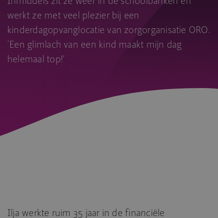
Inmiddels zit ze weer in de schoolbanken en
werkt ze met veel plezier bij een
kinderdagopvanglocatie van zorgorganisatie ORO.
‘Een glimlach van een kind maakt mijn dag
helemaal top!’
Ilja werkte ruim 35 jaar in de financiële