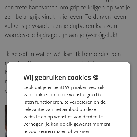
concrete handvatten om grip te krijgen op wat je
zelf belangrijk vindt in je leven. Te durven leven
volgens je waarden en je drijfveren kan zo’n
waardevolle bijdrage zijn aan je (werk)geluk!
Ik geloof in wat er wèl kan. Ik bemoedig, ben
nuchter. Ik houd van eenvoud. Ik ben graag
buiten, in de natuur, liefst in beweging. Samen
Wij gebruiken cookies 🍪
met mijn partner, zoon en hond geniet ik van
Leuk dat je er bent! Wij maken gebruik
onze heerlijke plek op het platteland in Drenthe.
van cookies om onze website goed te
laten functioneren, te verbeteren en de
relevantie van het aanbod op deze
website en op websites van derden te
verhogen. Je kan op elk gewenst moment
je voorkeuren inzien of wijzigen.