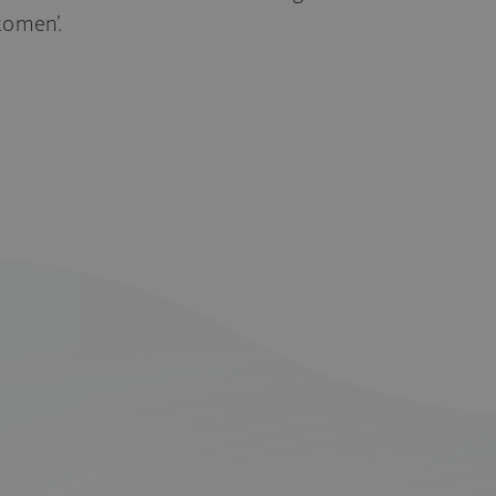
komen’.