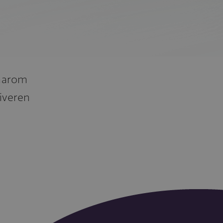
daarom
tiveren