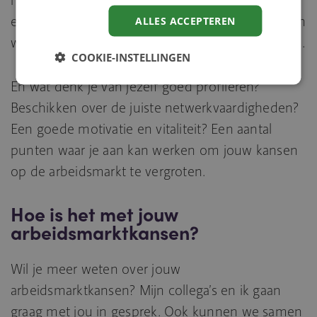
ervaring opdoen door een stage en flexibel zijn in
ALLES ACCEPTEREN
werktijden, contractvorm en arbeidsvoorwaarden.
COOKIE-INSTELLINGEN
En wat denk je van jezelf goed profileren?
Beschikken over de juiste netwerkvaardigheden?
Een goede motivatie en vitaliteit? Een aantal
punten waar je aan kan werken om jouw kansen
op de arbeidsmarkt te vergroten.
Hoe is het met jouw
arbeidsmarktkansen?
Wil je meer weten over jouw
arbeidsmarktkansen? Mijn collega’s en ik gaan
graag met jou in gesprek. Ook kunnen we samen