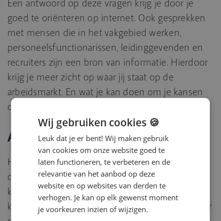
Een antwoord op deze vragen krijg je door je
goed te oriënteren op internet. Ook gesprekken
met mensen die in het vakgebied werken,
personeelsfunctionarissen, leidinggevenden en
recruiters zijn een bron van informatie. Hierdoor
krijg je meer zicht op waar jij staat op de
arbeidsmarkt. En wat je kan doen om je kansen
op de arbeidsmarkt te vergroten.
Wij gebruiken cookies 🍪
Aan de slag met kansvergroters
Leuk dat je er bent! Wij maken gebruik
van cookies om onze website goed te
Het bezitten van de juiste opleidingen en
laten functioneren, te verbeteren en de
relevantie van het aanbod op deze
certificaten is één van de belangrijkste
website en op websites van derden te
kansvergroters. Hierbij gaat het niet alleen om
verhogen. Je kan op elk gewenst moment
kennis maar ook om vaardigheden. Daarbij zijn er
je voorkeuren inzien of wijzigen.
nog veel meer kansvergroters. Bijvoorbeeld