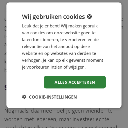
Dat is voor jou en je collega’s niet anders! Na
Wij gebruiken cookies 🍪
deze verbinding gelegd te hebben, krijg je andere
Leuk dat je er bent! Wij maken gebruik
gesprekken en ontstaan nieuwe kansen. Daar ben
van cookies om onze website goed te
ik van overtuigd. Ik ben dan ook een fanatieke
laten functioneren, te verbeteren en de
aanhanger van de stelregel: ‘Geen contract
relevantie van het aanbod op deze
zonder contact’. Eerst ‘samen’ creëren, dan
website en op websites van derden te
verhogen. Je kan op elk gewenst moment
kansen benutten en uitdagingen het hoofd
je voorkeuren inzien of wijzigen.
bieden.
ALLES ACCEPTEREN
Samen vraagt een inspanning
COOKIE-INSTELLINGEN
Daarom vind ik het ook een werkwoord.
Nogmaals, daarmee hoef je geen vrienden te
worden met iedereen, maar investeer echte
aandacht in elkaar. Vraag door naar wat iemand