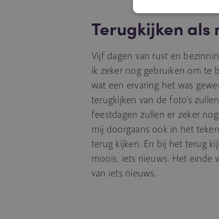
Terugkijken als
Vijf dagen van rust en bezinn
ik zeker nog gebruiken om te 
wat een ervaring het was gewee
terugkijken van de foto’s zulle
feestdagen zullen er zeker nog
mij doorgaans ook in het teken
terug kijken. En bij het terug ki
moois, iets nieuws. Het einde 
van iets nieuws.