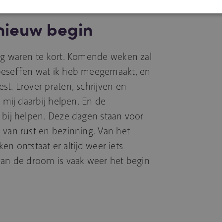
 nieuw begin
ing waren te kort. Komende weken zal
beseffen wat ik heb meegemaakt, en
st. Erover praten, schrijven en
n mij daarbij helpen. En de
 bij helpen. Deze dagen staan voor
 van rust en bezinning. Van het
jken ontstaat er altijd weer iets
van de droom is vaak weer het begin