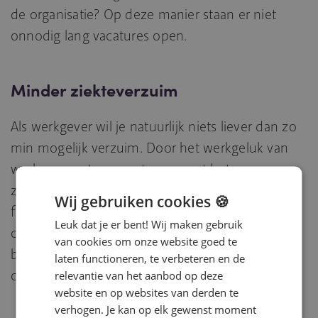
de organisatie? Op deze manier staan er niet
onnodig lang vacatures open.
Minder ziekteverzuim
Als werkgever wil je natuurlijk niets liever dan zo
min mogelijk verzuim. Door het werkgeluk van
werknemers te vergroten, neemt het
ziekteverzuim af. Creëer voor leerkrachten een
Wij gebruiken cookies 🍪
fijne werkplek, geef regelmatig complimenten,
Leuk dat je er bent! Wij maken gebruik
organiseer een bedrijfsuitje, betrek je personeel
van cookies om onze website goed te
bij belangrijke beslissingen én luister naar
laten functioneren, te verbeteren en de
carrièrewensen.
relevantie van het aanbod op deze
website en op websites van derden te
verhogen. Je kan op elk gewenst moment