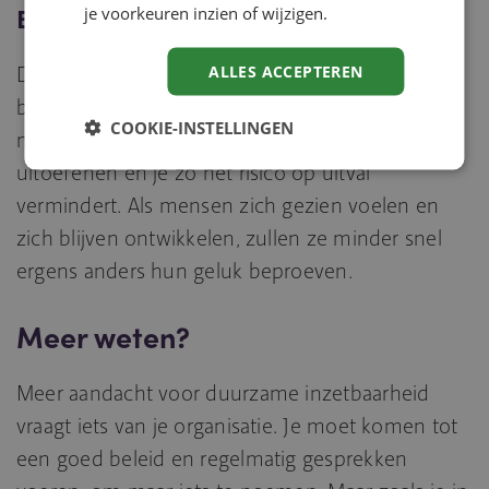
Bespaart kosten
je voorkeuren inzien of wijzigen.
Door aandacht voor duurzame inzetbaarheid
ALLES ACCEPTEREN
bespaar je als werkgever kosten. Dit omdat
COOKIE-INSTELLINGEN
medewerkers hun functie met plezier (en goed)
uitoefenen en je zo het risico op uitval
vermindert. Als mensen zich gezien voelen en
zich blijven ontwikkelen, zullen ze minder snel
ergens anders hun geluk beproeven.
Meer weten?
Meer aandacht voor duurzame inzetbaarheid
vraagt iets van je organisatie. Je moet komen tot
een goed beleid en regelmatig gesprekken