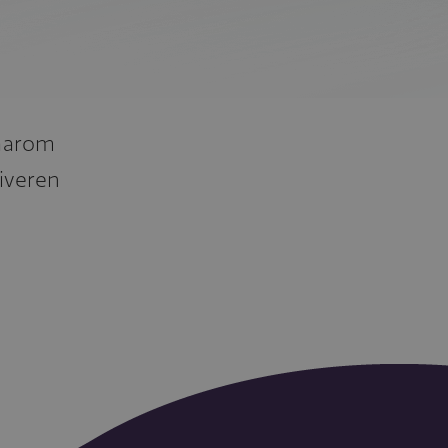
daarom
tiveren