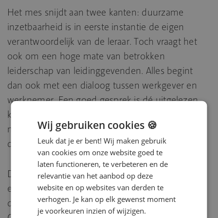
Het mes snijdt aan twee kanten: duurzame
inzetbaarheid is in eerste instantie de eigen
verantwoordelijk van de leraar. Toch vraagt het
ook om een hoge mate van betrokken
leiderschap van leidinggevenden. Alles begint
dan ook met een dialoog tussen werkgever en
werknemer. Een goed gesprek is dé uitgelezen
kans om wensen en behoeften kenbaar te
Wij gebruiken cookies 🍪
maken. Het startschot om samen te werken aan
Leuk dat je er bent! Wij maken gebruik
duurzame inzetbaarheid.
van cookies om onze website goed te
laten functioneren, te verbeteren en de
Daarnaast is het belangrijk dat HR-professionals
relevantie van het aanbod op deze
website en op websites van derden te
en directeuren investeren in de ontwikkeling en
verhogen. Je kan op elk gewenst moment
de gezondheid van medewerkers.
je voorkeuren inzien of wijzigen.
Onderwijsinstellingen moeten zich aanpassen