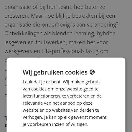
organisatie of bij hun team, hoe beter ze
presteren. Maar hoe blijf je betrokken bij een
organisatie die onderhevig is aan verandering?
Ontwikkelingen als blended learning, hybride
lesgeven en thuiswerken, maken het voor
werkgevers en HR-professionals lastig om
onderwijsprofessionals gemotiveerd en
betrokken te houden. Door ruimte te creëren
Wij gebruiken cookies 🍪
voor nieuwe ideeën, meer verantwoordelijkheid
Leuk dat je er bent! Wij maken gebruik
en persoonlijk leiderschap voelen leerkrachten
van cookies om onze website goed te
zich meer gezien en gewaardeerd.
laten functioneren, te verbeteren en de
relevantie van het aanbod op deze
website en op websites van derden te
Trend 3: Duurzaam inzetbaar door
verhogen. Je kan op elk gewenst moment
een leven lang leren
je voorkeuren inzien of wijzigen.