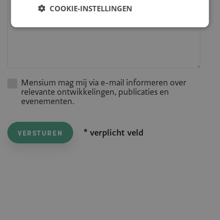
COOKIE-INSTELLINGEN
Mensium mag mij via e-mail informeren over
relevante ontwikkelingen, publicaties en
evenementen.
* verplicht veld
VERSTUREN