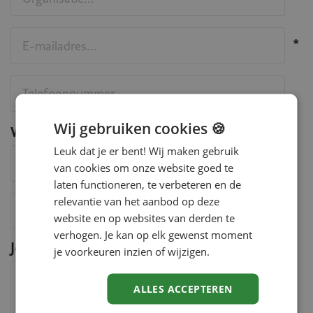
E-mailadres
Wij gebruiken cookies 🍪
Waar wil je meer over weten
Waar wil je meer over weten
Leuk dat je er bent! Wij maken gebruik
van cookies om onze website goed te
laten functioneren, te verbeteren en de
Namelijk
relevantie van het aanbod op deze
website en op websites van derden te
verhogen. Je kan op elk gewenst moment
Je vraag, opmerking of verzoek
je voorkeuren inzien of wijzigen.
Bericht
ALLES ACCEPTEREN