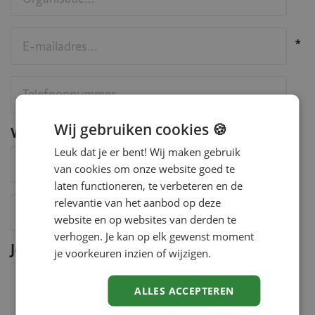
E-mailadres
Wij gebruiken cookies 🍪
Waar wil je meer over weten
Waar wil je meer over weten
Leuk dat je er bent! Wij maken gebruik
van cookies om onze website goed te
laten functioneren, te verbeteren en de
Namelijk
relevantie van het aanbod op deze
website en op websites van derden te
verhogen. Je kan op elk gewenst moment
Je vraag, opmerking of verzoek
je voorkeuren inzien of wijzigen.
Bericht
ALLES ACCEPTEREN