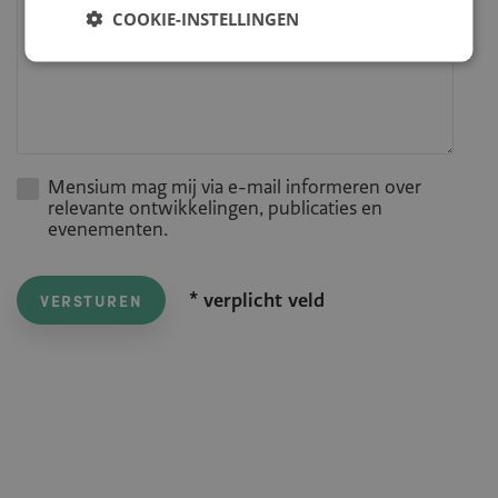
COOKIE-INSTELLINGEN
Mensium mag mij via e-mail informeren over
relevante ontwikkelingen, publicaties en
evenementen.
* verplicht veld
VERSTUREN